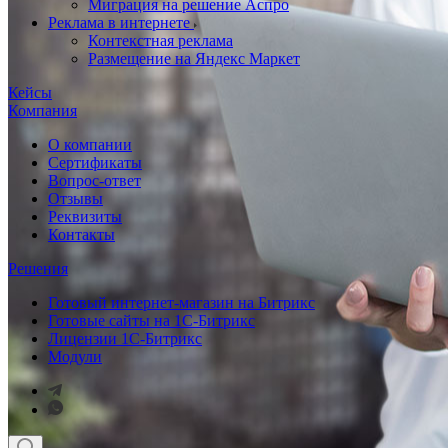
Миграция на решение Аспро
Реклама в интернете
Контекстная реклама
Размещение на Яндекс Маркет
Кейсы
Компания
О компании
Сертификаты
Вопрос-ответ
Отзывы
Реквизиты
Контакты
Решения
Готовый интернет-магазин на Битрикс
Готовые сайты на 1С-Битрикс
Лицензии 1С-Битрикс
Модули