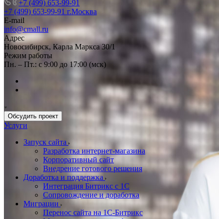
+7 (499) 653-99-91
+7 (499) 653-99-91
г.Москва
E-mail
info@cmall.ru
Адрес
Новосибирск, Карла Маркса 30/1
Режим работы
Пн. – Пт.: с 9:00 до 17:00 (мск)
Обсудить проект
Услуги
Запуск сайта
Разработка интернет-магазина
Корпоративный сайт
Внедрение готового решения
Доработка и поддержка
Интеграция Битрикс с 1С
Сопровождение и доработка
Миграции
Перенос сайта на 1С-Битрикс