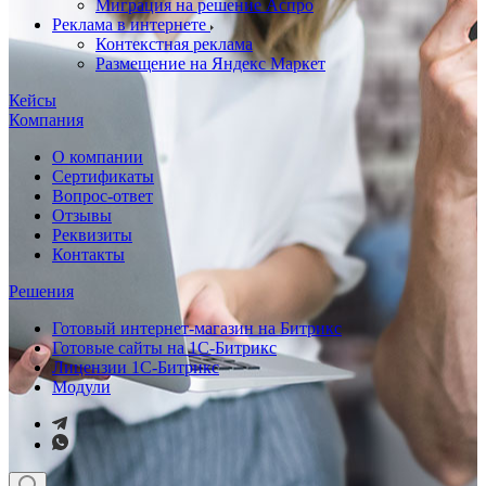
Миграция на решение Аспро
Реклама в интернете
Контекстная реклама
Размещение на Яндекс Маркет
Кейсы
Компания
О компании
Сертификаты
Вопрос-ответ
Отзывы
Реквизиты
Контакты
Решения
Готовый интернет-магазин на Битрикс
Готовые сайты на 1С-Битрикс
Лицензии 1С-Битрикс
Модули