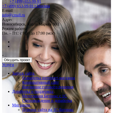
+7 (499) 653-99-91
+7 (499) 653-99-91
г.Москва
E-mail
info@cmall.ru
Адрес
Новосибирск, Карла Маркса 30/1
Режим работы
Пн. – Пт.: с 9:00 до 17:00 (мск)
Обсудить проект
Услуги
Запуск сайта
Разработка интернет-магазина
Корпоративный сайт
Внедрение готового решения
Доработка и поддержка
Интеграция Битрикс с 1С
Сопровождение и доработка
Миграции
Перенос сайта на 1С-Битрикс