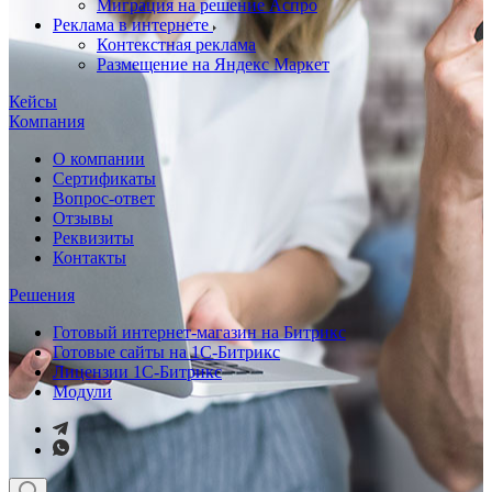
Миграция на решение Аспро
Реклама в интернете
Контекстная реклама
Размещение на Яндекс Маркет
Кейсы
Компания
О компании
Сертификаты
Вопрос-ответ
Отзывы
Реквизиты
Контакты
Решения
Готовый интернет-магазин на Битрикс
Готовые сайты на 1С-Битрикс
Лицензии 1С-Битрикс
Модули