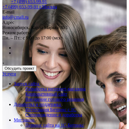
+7 (499) 653-99-91
+7 (499) 653-99-91
г.Москва
E-mail
info@cmall.ru
Адрес
Новосибирск, Карла Маркса 30/1
Режим работы
Пн. – Пт.: с 9:00 до 17:00 (мск)
Обсудить проект
Услуги
Запуск сайта
Разработка интернет-магазина
Корпоративный сайт
Внедрение готового решения
Доработка и поддержка
Интеграция Битрикс с 1С
Сопровождение и доработка
Миграции
Перенос сайта на 1С-Битрикс