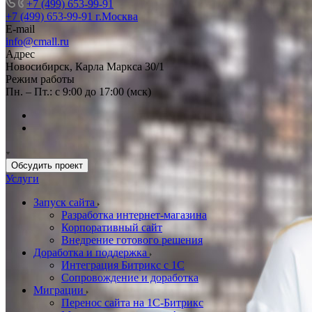
+7 (499) 653-99-91
+7 (499) 653-99-91
г.Москва
E-mail
info@cmall.ru
Адрес
Новосибирск, Карла Маркса 30/1
Режим работы
Пн. – Пт.: с 9:00 до 17:00 (мск)
Обсудить проект
Услуги
Запуск сайта
Разработка интернет-магазина
Корпоративный сайт
Внедрение готового решения
Доработка и поддержка
Интеграция Битрикс с 1С
Сопровождение и доработка
Миграции
Перенос сайта на 1С-Битрикс