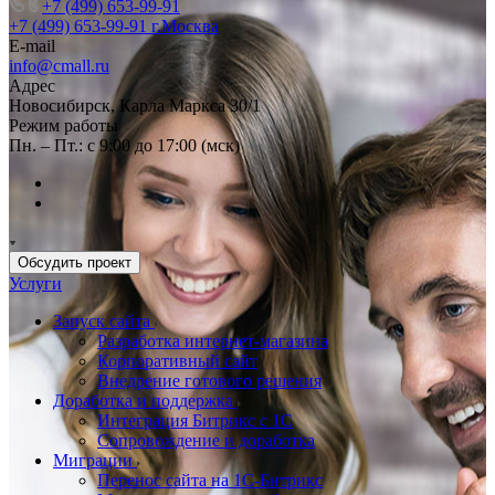
+7 (499) 653-99-91
+7 (499) 653-99-91
г.Москва
E-mail
info@cmall.ru
Адрес
Новосибирск, Карла Маркса 30/1
Режим работы
Пн. – Пт.: с 9:00 до 17:00 (мск)
Обсудить проект
Услуги
Запуск сайта
Разработка интернет-магазина
Корпоративный сайт
Внедрение готового решения
Доработка и поддержка
Интеграция Битрикс с 1С
Сопровождение и доработка
Миграции
Перенос сайта на 1С-Битрикс