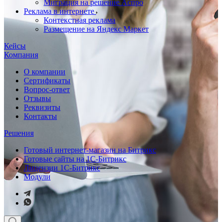
Миграция на решение Аспро
Реклама в интернете
Контекстная реклама
Размещение на Яндекс Маркет
Кейсы
Компания
О компании
Сертификаты
Вопрос-ответ
Отзывы
Реквизиты
Контакты
Решения
Готовый интернет-магазин на Битрикс
Готовые сайты на 1С-Битрикс
Лицензии 1С-Битрикс
Модули